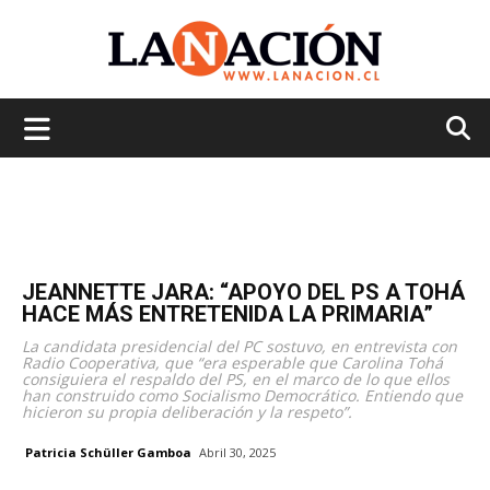
La
Nación
JEANNETTE JARA: “APOYO DEL PS A TOHÁ
HACE MÁS ENTRETENIDA LA PRIMARIA”
La candidata presidencial del PC sostuvo, en entrevista con
Radio Cooperativa, que “era esperable que Carolina Tohá
consiguiera el respaldo del PS, en el marco de lo que ellos
han construido como Socialismo Democrático. Entiendo que
hicieron su propia deliberación y la respeto”.
Patricia Schüller Gamboa
Abril 30, 2025