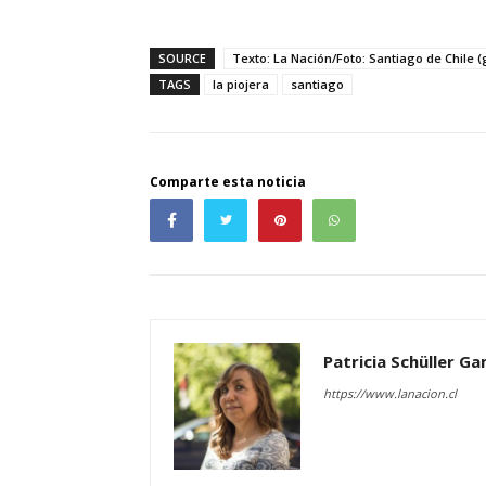
SOURCE
Texto: La Nación/Foto: Santiago de Chile (
TAGS
la piojera
santiago
Comparte esta noticia
Patricia Schüller G
https://www.lanacion.cl