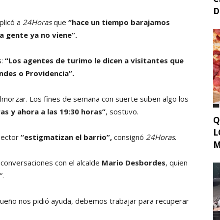
D
plicó a
24Horas
que
“hace un tiempo barajamos
a gente ya no viene”.
s:
“Los agentes de turimo le dicen a visitantes que
ndes o Providencia”.
 almorzar. Los fines de semana con suerte suben algo los
as y ahora a las 19:30 horas”
, sostuvo.
Q
L
sector
“estigmatizan el barrio”,
consignó
24Horas
.
M
 conversaciones con el alcalde
Mario Desbordes
, quien
”.
dueño nos pidió ayuda, debemos trabajar para recuperar