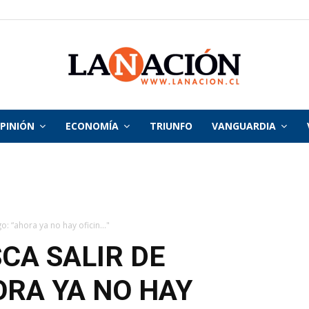
PINIÓN
ECONOMÍA
TRIUNFO
VANGUARDIA
La
Nación
o: “ahora ya no hay oficin..."
CA SALIR DE
ORA YA NO HAY