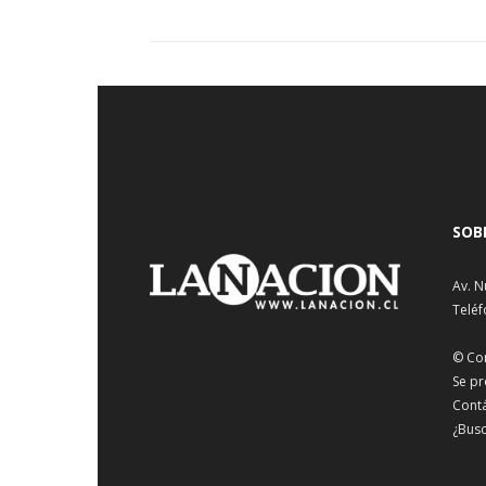
SOB
Av. N
Teléf
© Co
Se pr
Cont
¿Busc