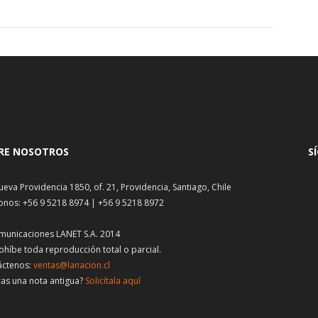
RE NOSOTROS
S
ueva Providencia 1850, of. 21, Providencia, Santiago, Chile
onos: +56 9 5218 8974 | +56 9 5218 8972
municaciones LANET S.A. 2014
ohíbe toda reproducción total o parcial.
áctenos:
ventas@lanacion.cl
as una nota antigua?
Solicítala aquí