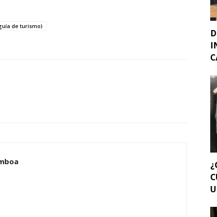
guía de turismo)
D
I
C
amboa
¿
C
U