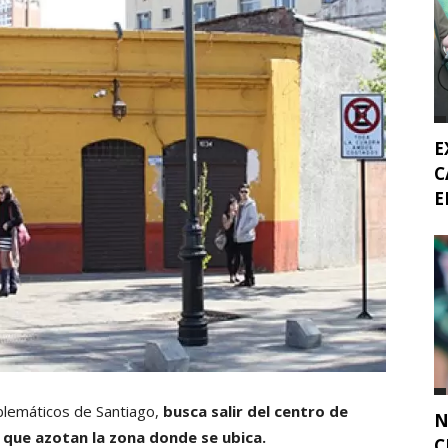
E
C
E
blemáticos de Santiago,
busca salir del centro de
N
s que azotan la zona donde se ubica.
C