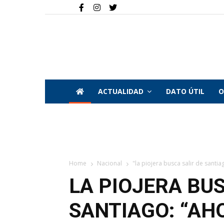
ACTUALIDAD
DATO ÚTIL
O
Home
Nacional
"la piojera busca salir de santiag
LA PIOJERA BUS
SANTIAGO: “AH