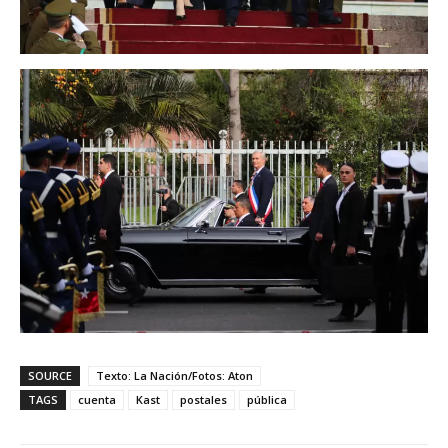
SOURCE
Texto: La Nación/Fotos: Aton
TAGS
cuenta
Kast
postales
pública