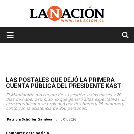
La
Nación
LAS POSTALES QUE DEJÓ LA PRIMERA
CUENTA PÚBLICA DEL PRESIDENTE KAST
El Mandatario dio cuenta de su gestión, a dos meses y 20
días de haber asumido, lo que generó altas expectativas. El
acto republicano se prolongó por dos horas y 25 minutos y
contó con la asistencia de 950 personas.
Patricia Schüller Gamboa
Junio 01, 2026
Comparte esta noticia