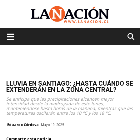
La
Nación
LLUVIA EN SANTIAGO: ¿HASTA CUÁNDO SE
EXTENDERÁN EN LA ZONA CENTRAL?
Se anticipa que las precipitaciones alcancen mayor
intensidad desde la madrugada de este lunes,
manteniéndose hasta horas de la mañana, mientras que las
temperaturas oscilarán entre los 10 °C y los 18 °C.
Eduardo Córdova
Mayo 19, 2025
Comparte esta noticia