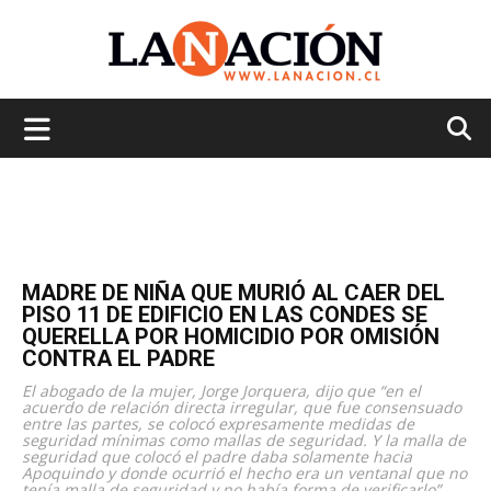
La
Nación
MADRE DE NIÑA QUE MURIÓ AL CAER DEL
PISO 11 DE EDIFICIO EN LAS CONDES SE
QUERELLA POR HOMICIDIO POR OMISIÓN
CONTRA EL PADRE
El abogado de la mujer, Jorge Jorquera, dijo que “en el
acuerdo de relación directa irregular, que fue consensuado
entre las partes, se colocó expresamente medidas de
seguridad mínimas como mallas de seguridad. Y la malla de
seguridad que colocó el padre daba solamente hacia
Apoquindo y donde ocurrió el hecho era un ventanal que no
tenía malla de seguridad y no había forma de verificarlo”.