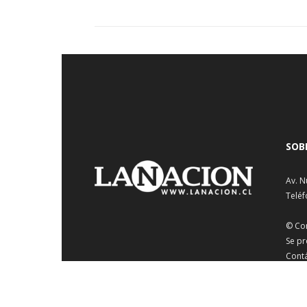
SOB
Av. N
Teléf
© Co
Se pr
Cont
¿Busc