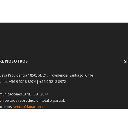
RE NOSOTROS
S
ueva Providencia 1850, of. 21, Providencia, Santiago, Chile
onos: +56 9 5218 8974 | +56 9 5218 8972
municaciones LANET S.A. 2014
ohíbe toda reproducción total o parcial.
áctenos:
ventas@lanacion.cl
as una nota antigua?
Solicítala aquí