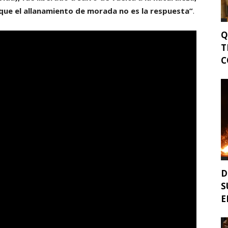
que el allanamiento de morada no es la respuesta”
.
Q
T
C
D
S
E