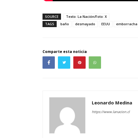
SOURCE
Texto: La Nación/Foto: X
TAGS
baño
desmayado
EEUU
emborracha
Comparte esta noticia
Leonardo Medina
https://www.lanacion.cl