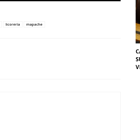
licorería
mapache
C
S
V