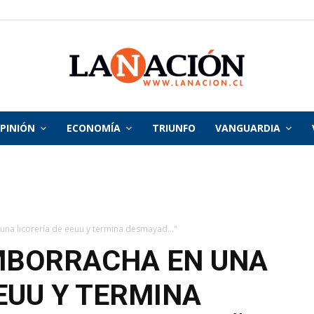
PINIÓN
ECONOMÍA
TRIUNFO
VANGUARDIA
La
Nación
na licorería de eeuu y termina desmayad..."
MBORRACHA EN UNA
EUU Y TERMINA