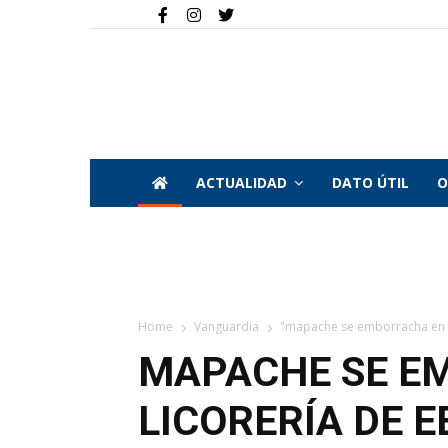
ACTUALIDAD
DATO ÚTIL
O
Home
Vanguardia
"mapache se emborracha en u
MAPACHE SE E
LICORERÍA DE E