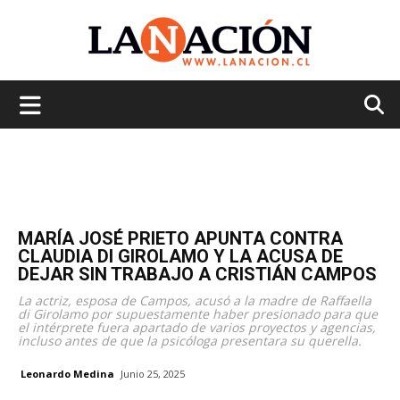
La
Nación
MARÍA JOSÉ PRIETO APUNTA CONTRA
CLAUDIA DI GIROLAMO Y LA ACUSA DE
DEJAR SIN TRABAJO A CRISTIÁN CAMPOS
La actriz, esposa de Campos, acusó a la madre de Raffaella
di Girolamo por supuestamente haber presionado para que
el intérprete fuera apartado de varios proyectos y agencias,
incluso antes de que la psicóloga presentara su querella.
Leonardo Medina
Junio 25, 2025