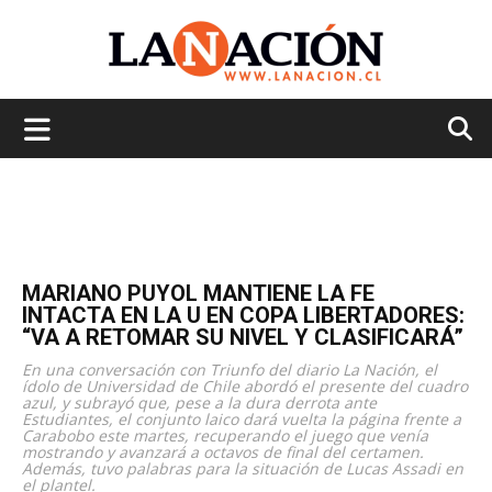
La
Nación
MARIANO PUYOL MANTIENE LA FE
INTACTA EN LA U EN COPA LIBERTADORES:
“VA A RETOMAR SU NIVEL Y CLASIFICARÁ”
En una conversación con Triunfo del diario La Nación, el
ídolo de Universidad de Chile abordó el presente del cuadro
azul, y subrayó que, pese a la dura derrota ante
Estudiantes, el conjunto laico dará vuelta la página frente a
Carabobo este martes, recuperando el juego que venía
mostrando y avanzará a octavos de final del certamen.
Además, tuvo palabras para la situación de Lucas Assadi en
el plantel.