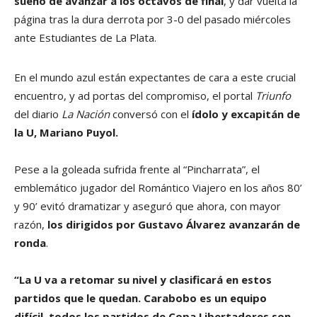
sueño de avanzar a los octavos de final
, y dar vuelta la
página tras la dura derrota por 3-0 del pasado miércoles
ante Estudiantes de La Plata.
En el mundo azul están expectantes de cara a este crucial
encuentro, y ad portas del compromiso, el portal
Triunfo
del diario
La Nación
conversó con el
ídolo y excapitán de
la U, Mariano Puyol.
Pese a la goleada sufrida frente al “Pincharrata”, el
emblemático jugador del Romántico Viajero en los años 80’
y 90’ evitó dramatizar y aseguró que ahora, con mayor
razón,
los dirigidos por Gustavo Álvarez avanzarán de
ronda
.
“La U va a retomar su nivel y clasificará en estos
partidos que le quedan. Carabobo es un equipo
difícil, todos los partidos de Copa Libertadores son