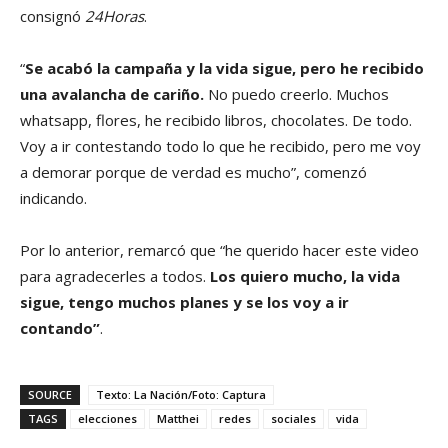
consignó
24Horas
.
“
Se acabó la campaña y la vida sigue, pero he recibido
una avalancha de cariño.
No puedo creerlo. Muchos
whatsapp, flores, he recibido libros, chocolates. De todo.
Voy a ir contestando todo lo que he recibido, pero me voy
a demorar porque de verdad es mucho”, comenzó
indicando.
Por lo anterior, remarcó que “he querido hacer este video
para agradecerles a todos.
Los quiero mucho, la vida
sigue, tengo muchos planes y se los voy a ir
contando”
.
SOURCE
Texto: La Nación/Foto: Captura
TAGS
elecciones
Matthei
redes
sociales
vida