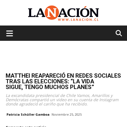
La
Nación
MATTHEI REAPARECIÓ EN REDES SOCIALES
TRAS LAS ELECCIONES: “LA VIDA
SIGUE, TENGO MUCHOS PLANES”
La excandidata presidencial de Chile Vamos, Amarillos y
Demócratas compartió un video en su cuenta de Instagram
donde agradeció el cariño que ha recibido.
Patricia Schüller Gamboa
Noviembre 25, 2025