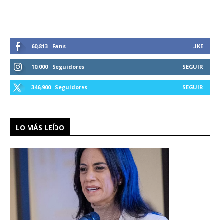
60,813
Fans
LIKE
10,000
Seguidores
SEGUIR
346,900
Seguidores
SEGUIR
LO MÁS LEÍDO