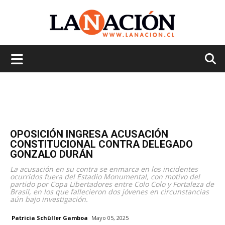
La
Nación
OPOSICIÓN INGRESA ACUSACIÓN
CONSTITUCIONAL CONTRA DELEGADO
GONZALO DURÁN
La acusación en su contra se enmarca en los incidentes
ocurridos fuera del Estadio Monumental, con motivo del
partido por Copa Libertadores entre Colo Colo y Fortaleza de
Brasil, en los que fallecieron dos jóvenes en circunstancias
aún bajo investigación.
Patricia Schüller Gamboa
Mayo 05, 2025