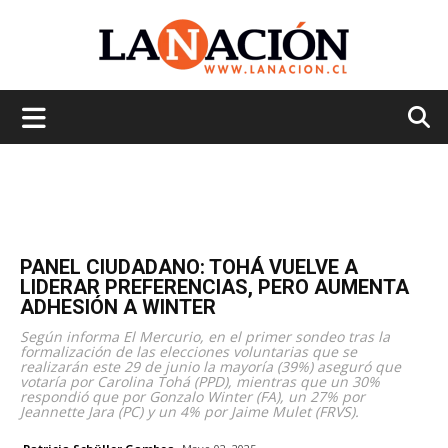
La
Nación
PANEL CIUDADANO: TOHÁ VUELVE A
LIDERAR PREFERENCIAS, PERO AUMENTA
ADHESIÓN A WINTER
Según informa El Mercurio, en el primer sondeo tras la
formalización de las elecciones voluntarias que se
realizarán este 29 de junio la mayoría (39%) aseguró que
votaría por Carolina Tohá (PPD), mientras que un 30%
respondió que por Gonzalo Winter (FA), un 27% por
Jeannette Jara (PC) y un 4% por Jaime Mulet (FRVS).