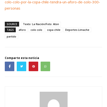
colo-colo-por-la-copa-chile-tendra-un-aforo-de-solo-300-
personas
SOURCE
Texto: La Nación/Foto: Aton
TAGS
aforo
colo colo
copa chile
Deportes Limache
partido
Comparte esta noticia