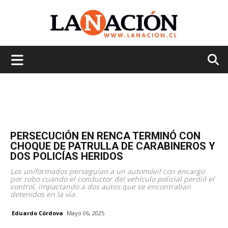
La
Nación
PERSECUCIÓN EN RENCA TERMINÓ CON
CHOQUE DE PATRULLA DE CARABINEROS Y
DOS POLICÍAS HERIDOS
Los uniformados perseguían a un automóvil con encargo
por robo cuando el conductor del vehículo policial perdió el
control, impactando a dos autos que se encontraban
detenidos en la vía.
Eduardo Córdova
Mayo 06, 2025