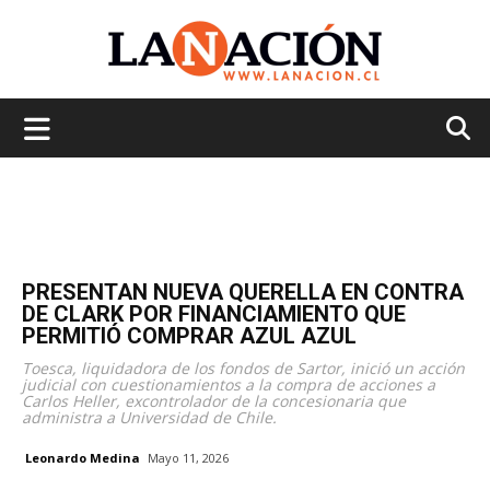
La
Nación
PRESENTAN NUEVA QUERELLA EN CONTRA
DE CLARK POR FINANCIAMIENTO QUE
PERMITIÓ COMPRAR AZUL AZUL
Toesca, liquidadora de los fondos de Sartor, inició un acción
judicial con cuestionamientos a la compra de acciones a
Carlos Heller, excontrolador de la concesionaria que
administra a Universidad de Chile.
Leonardo Medina
Mayo 11, 2026