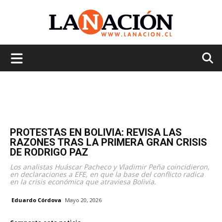
La
Nación
PROTESTAS EN BOLIVIA: REVISA LAS
RAZONES TRAS LA PRIMERA GRAN CRISIS
DE RODRIGO PAZ
Los analistas Huáscar Pacheco y Vladimir Peña coincidieron,
en declaraciones a EFE, en que la base del conflicto radica
en la crisis económica que atraviesa Bolivia.
Eduardo Córdova
Mayo 20, 2026