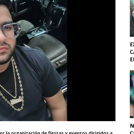
E
C
E
N
C
r la organización de fiestas y eventos dirigidos a