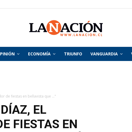
PINIÓN
ECONOMÍA
TRIUNFO
VANGUARDIA
La
Nación
or de fiestas en bellavista que ..."
DÍAZ, EL
E FIESTAS EN