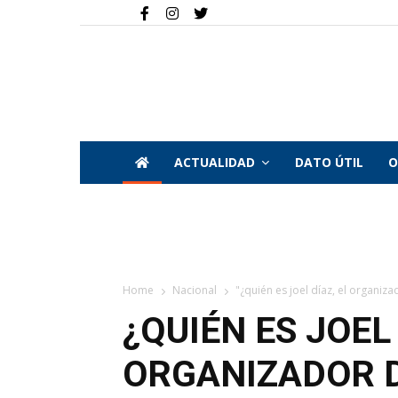
ACTUALIDAD
DATO ÚTIL
O
Home
Nacional
"¿quién es joel díaz, el organizad
¿QUIÉN ES JOEL 
ORGANIZADOR D