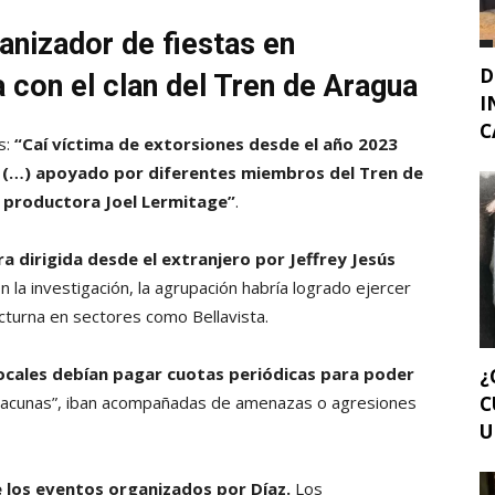
ganizador de fiestas en
D
a con el clan del Tren de Aragua
I
C
s:
“Caí víctima de extorsiones desde el año 2023
i (…) apoyado por diferentes miembros del Tren de
a productora Joel Lermitage”
.
ra dirigida desde el extranjero por Jeffrey Jesús
 la investigación, la agrupación habría logrado ejercer
octurna en sectores como Bellavista.
locales debían pagar cuotas periódicas para poder
¿
C
vacunas”, iban acompañadas de amenazas o agresiones
U
e los eventos organizados por Díaz.
Los