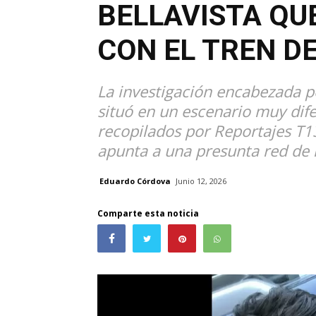
BELLAVISTA QU
CON EL TREN D
La investigación encabezada por
situó en un escenario muy dif
recopilados por Reportajes T1
apunta a una presunta red de l
Eduardo Córdova
Junio 12, 2026
Comparte esta noticia