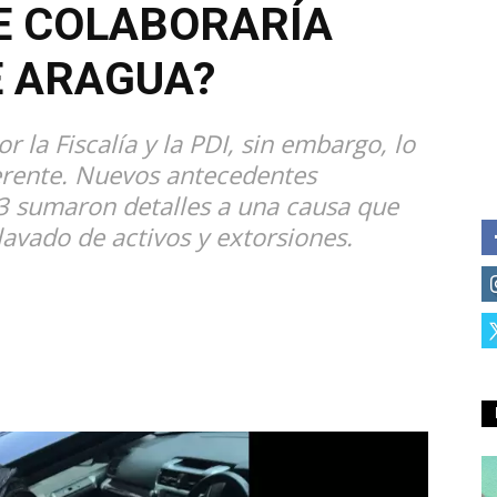
E COLABORARÍA
E ARAGUA?
 la Fiscalía y la PDI, sin embargo, lo
erente. Nuevos antecedentes
3 sumaron detalles a una causa que
avado de activos y extorsiones.