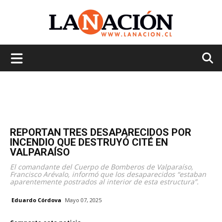
La
Nación
REPORTAN TRES DESAPARECIDOS POR
INCENDIO QUE DESTRUYÓ CITÉ EN
VALPARAÍSO
El comandante del Cuerpo de Bomberos de Valparaíso,
Francisco Arévalo, informó que los desaparecidos “estaban
aparentemente postrados al interior de esta estructura”.
Eduardo Córdova
Mayo 07, 2025