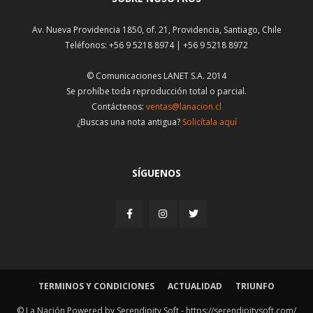
Av. Nueva Providencia 1850, of. 21, Providencia, Santiago, Chile
Teléfonos: +56 9 5218 8974 | +56 9 5218 8972
© Comunicaciones LANET S.A. 2014
Se prohíbe toda reproducción total o parcial.
Contáctenos:
ventas@lanacion.cl
¿Buscas una nota antigua?
Solicítala aquí
SÍGUENOS
TERMINOS Y CONDICIONES
ACTUALIDAD
TRIUNFO
© La Nación Powered by Serendipity Soft -
https://serendipitysoft.com/