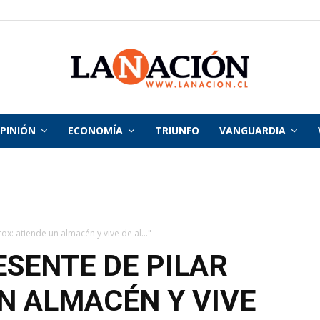
PINIÓN
ECONOMÍA
TRIUNFO
VANGUARDIA
La
Nación
cox: atiende un almacén y vive de al..."
ESENTE DE PILAR
UN ALMACÉN Y VIVE