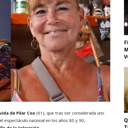
F
M
V
vida de Pilar Cox
(61), que tras ser considerada uno
Q
l espectáculo nacional en los años 80 y 90,
T
llo de la televisión.