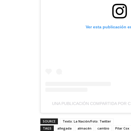
Ver esta publicación e
UNA PUBLICACIÓN COMPARTIDA POR CH
SOURCE
Texto: La Nación/Foto: Twitter
TAGS
allegada
almacén
cambio
Pilar Cox