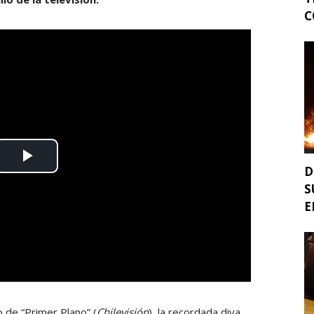
C
D
S
E
o de “Primer Plano” (
Chilevisión
), la recordada diva