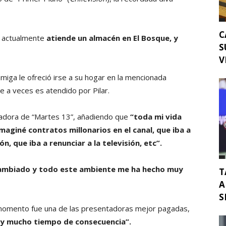
.
C
e actualmente
atiende un almacén en El Bosque, y
S
.
V
amiga le ofreció irse a su hogar en la mencionada
 a veces es atendido por Pilar.
adora de “Martes 13”, añadiendo que
“toda mi vida
aginé contratos millonarios en el canal, que iba a
ón, que iba a renunciar a la televisión, etc”.
ambiado y todo este ambiente me ha hecho muy
T
A
S
momento fue una de las presentadoras mejor pagadas,
n y mucho tiempo de consecuencia”.