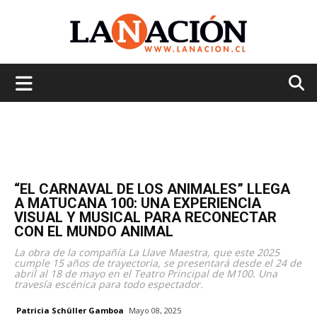
La
Nación
“EL CARNAVAL DE LOS ANIMALES” LLEGA
A MATUCANA 100: UNA EXPERIENCIA
VISUAL Y MUSICAL PARA RECONECTAR
CON EL MUNDO ANIMAL
La obra de la compañía La Llave Maestra, que este 2025
cumple 15 años de trayectoria, se presentará desde el 24 de
abril al 18 de mayo en el Teatro Principal de M100. Una
travesía escénica para todo espectador.
Patricia Schüller Gamboa
Mayo 08, 2025