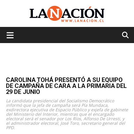
La
Nación
CAROLINA TOHÁ PRESENTÓ A SU EQUIPO
DE CAMPAÑA DE CARA A LA PRIMARIA DEL
29 DE JUNIO
La candidata presidencial del Socialismo Democrático
informó que la jefa de campaña será Pía Mundaca,
exdirectora ejecutiva de Espacio Público y exjefa de gabinete
del Ministerio del Interior, mientras que el encargado
electoral será el senador por Los Ríos, Alfonso De Urresti, y
el administrador electoral, José Toro, secretario general del
PPD.