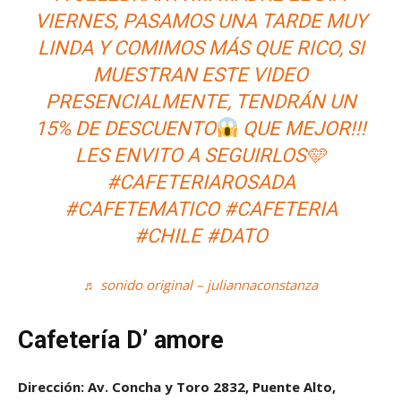
VIERNES, PASAMOS UNA TARDE MUY
LINDA Y COMIMOS MÁS QUE RICO, SI
MUESTRAN ESTE VIDEO
PRESENCIALMENTE, TENDRÁN UN
15% DE DESCUENTO
QUE MEJOR!!!
LES ENVITO A SEGUIRLOS🩵
#CAFETERIAROSADA
#CAFETEMATICO
#CAFETERIA
#CHILE
#DATO
♬ sonido original – juliannaconstanza
Cafetería D’ amore
Dirección: Av. Concha y Toro 2832, Puente Alto,