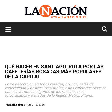
La
Nación
QUÉ HACER EN SANTIAGO: RUTA POR LAS
CAFETERÍAS ROSADAS MÁS POPULARES
DE LA CAPITAL
Entre decoración en tonos rosados, brunch, cafés de
especialidad y postres irresistibles, estas cafeterías rosas se
han convertido en algunos de los rincones más
fotografiados y visitados de la Región Metropolitana.
Natalia Hess
Junio 12, 2026