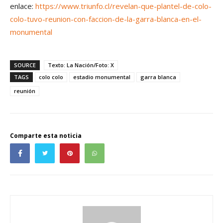
enlace:
https://www.triunfo.cl/revelan-que-plantel-de-colo-
colo-tuvo-reunion-con-faccion-de-la-garra-blanca-en-el-
monumental
SOURCE
Texto: La Nación/Foto: X
TAGS
colo colo
estadio monumental
garra blanca
reunión
Comparte esta noticia