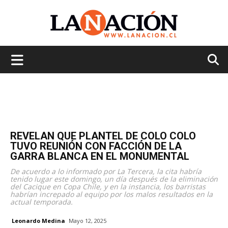
La
Nación
REVELAN QUE PLANTEL DE COLO COLO
TUVO REUNIÓN CON FACCIÓN DE LA
GARRA BLANCA EN EL MONUMENTAL
De acuerdo a lo informado por La Tercera, la cita habría
tenido lugar este domingo, un día después de la eliminación
del Cacique en Copa Chile, y en la instancia, los barristas
habrían increpado al equipo por los malos resultados en la
actual temporada.
Leonardo Medina
Mayo 12, 2025