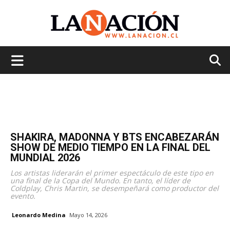
La
Nación
SHAKIRA, MADONNA Y BTS ENCABEZARÁN
SHOW DE MEDIO TIEMPO EN LA FINAL DEL
MUNDIAL 2026
Los artistas liderarán el primer espectáculo de este tipo en
una final de la Copa del Mundo. En tanto, el líder de
Coldplay, Chris Martin, se desempeñará como productor del
evento.
Leonardo Medina
Mayo 14, 2026