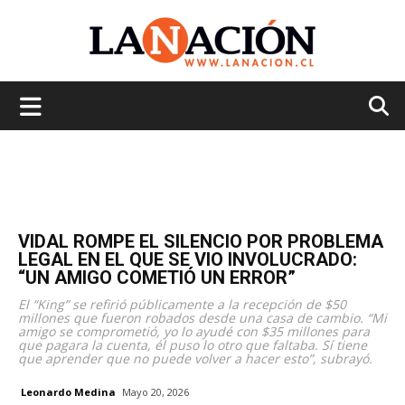
La
Nación
VIDAL ROMPE EL SILENCIO POR PROBLEMA
LEGAL EN EL QUE SE VIO INVOLUCRADO:
“UN AMIGO COMETIÓ UN ERROR”
El “King” se refirió públicamente a la recepción de $50
millones que fueron robados desde una casa de cambio. “Mi
amigo se comprometió, yo lo ayudé con $35 millones para
que pagara la cuenta, él puso lo otro que faltaba. Sí tiene
que aprender que no puede volver a hacer esto”, subrayó.
Leonardo Medina
Mayo 20, 2026