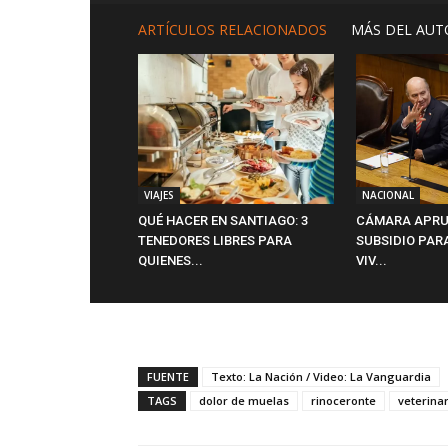
ARTÍCULOS RELACIONADOS
MÁS DEL AUT
VIAJES
NACIONAL
QUÉ HACER EN SANTIAGO: 3
CÁMARA APRU
TENEDORES LIBRES PARA
SUBSIDIO PAR
QUIENES...
VIV...
FUENTE
Texto: La Nación / Video: La Vanguardia
TAGS
dolor de muelas
rinoceronte
veterina