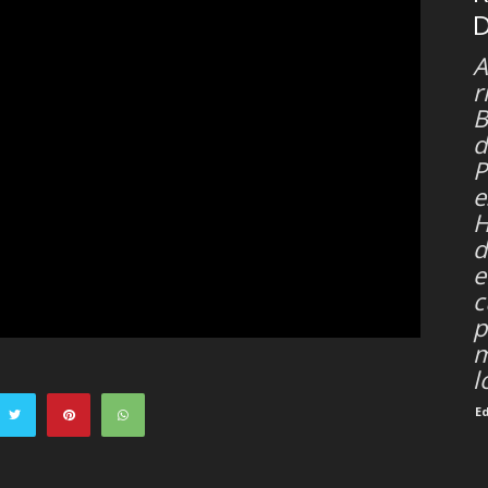
A
r
B
d
P
e
H
d
e
c
p
m
l
E