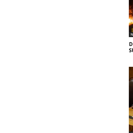
N
D
S