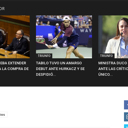
OR
TRIUNFO
TRIUNFO
EBA EXTENDER
TABILO TUVO UN AMARGO
MINISTRA DUCO 
A LA COMPRA DE
DEBUT ANTE HURKACZ Y SE
ANTE LAS CRÍTIC
DESPIDIÓ...
ÚNICO...
rios