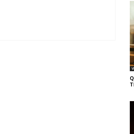
V
Q
T