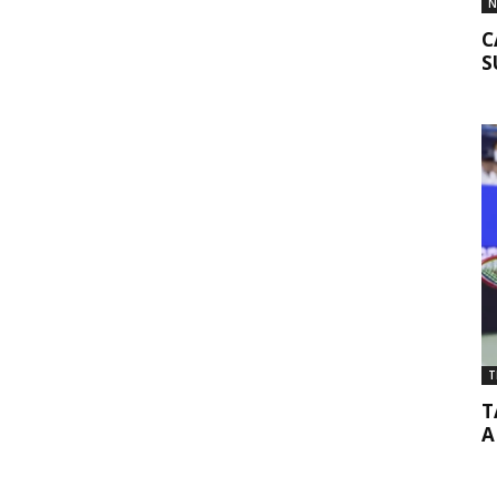
N
C
S
T
T
A