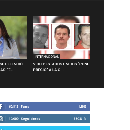
INTERNACIONAL
SE DEFENDIÓ
VIDEO: ESTADOS UNIDOS “PONE
AS: “EL
PRECIO” A LA C...
60,813
Fans
LIKE
10,000
Seguidores
SEGUIR