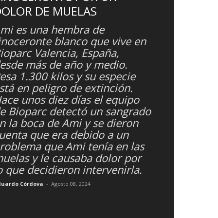
DOLOR DE MUELAS
mi es una hembra de
inoceronte blanco que vive en
ioparc Valencia, España,
esde más de año y medio.
esa 1.300 kilos y su especie
stá en peligro de extinción.
ace unos diez días el equipo
e Bioparc detectó un sangrado
n la boca de Ami y se dieron
uenta que era debido a un
roblema que Ami tenía en las
uelas y le causaba dolor por
o que decidieron intervenirla.
duardo Córdova
-
Agosto 08, 2024