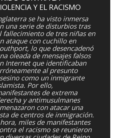
IOLENCIA Y EL RACISMO
nglaterra se ha visto inmersa
n una serie de disturbios tras
l fallecimiento de tres niñas en
n ataque con cuchillo en
outhport, lo que desencadenó
na oleada de mensajes falsos
n Internet que identificaban
rróneamente al presunto
sesino como un inmigrante
slamista. Por ello,
anifestantes de extrema
erecha y antimusulmanes
menazaron con atacar una
ista de centros de inmigración.
hora, miles de manifestantes
ontra el racismo se reunieron
n diversas ciudades de Reino