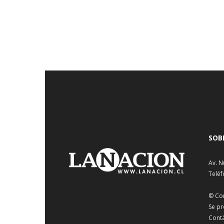
SOB
Av. N
Teléf
© Co
Se pr
Cont