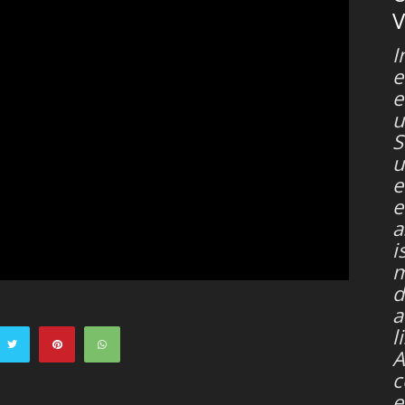
V
I
e
e
u
S
u
e
e
a
i
m
d
a
l
A
c
e