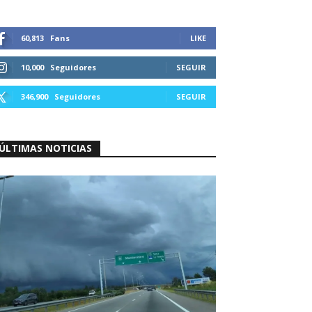
60,813
Fans
LIKE
10,000
Seguidores
SEGUIR
346,900
Seguidores
SEGUIR
ÚLTIMAS NOTICIAS