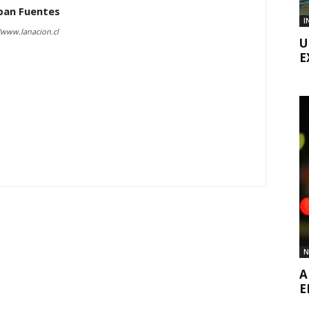
ban Fuentes
I
/www.lanacion.cl
U
E
N
A
E