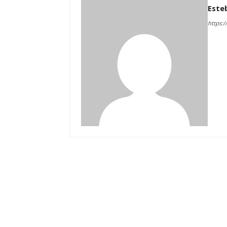
Este
https:/