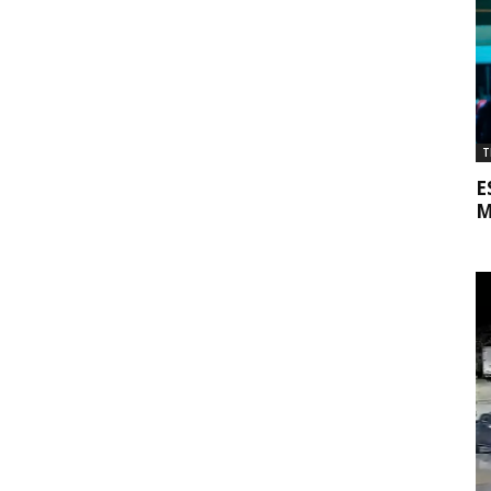
T
E
M