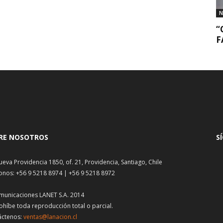
N
“
F
RE NOSOTROS
S
ueva Providencia 1850, of. 21, Providencia, Santiago, Chile
onos: +56 9 5218 8974 | +56 9 5218 8972
municaciones LANET S.A. 2014
ohíbe toda reproducción total o parcial.
áctenos:
ventas@lanacion.cl