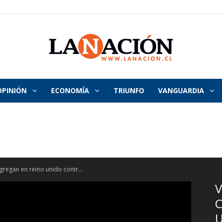
OPINIÓN
ECONOMÍA
TRIUNFO
VANGUARDIA
La
Nación
gregan en reino unido contr...
V
U