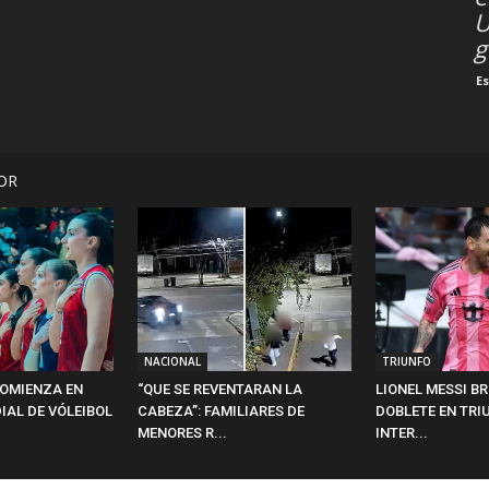
U
g
E
OR
NACIONAL
TRIUNFO
COMIENZA EN
“QUE SE REVENTARAN LA
LIONEL MESSI B
IAL DE VÓLEIBOL
CABEZA”: FAMILIARES DE
DOBLETE EN TRI
MENORES R...
INTER...