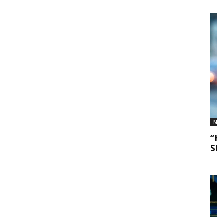
N
“
S