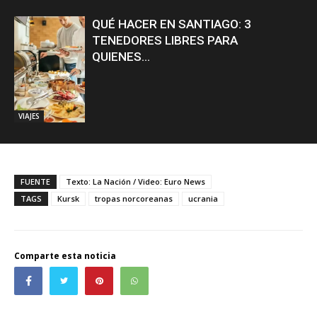
QUÉ HACER EN SANTIAGO: 3
TENEDORES LIBRES PARA
QUIENES...
VIAJES
FUENTE
Texto: La Nación / Video: Euro News
TAGS
Kursk
tropas norcoreanas
ucrania
Comparte esta noticia