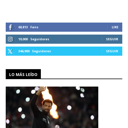
60,813
Fans
LIKE
10,000
Seguidores
SEGUIR
346,900
Seguidores
SEGUIR
LO MÁS LEÍDO