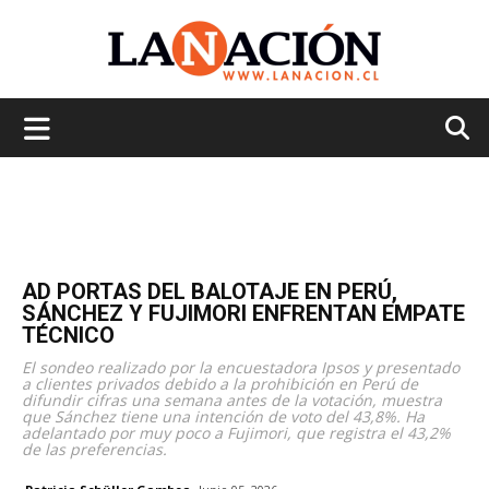
La
Nación
AD PORTAS DEL BALOTAJE EN PERÚ,
SÁNCHEZ Y FUJIMORI ENFRENTAN EMPATE
TÉCNICO
El sondeo realizado por la encuestadora Ipsos y presentado
a clientes privados debido a la prohibición en Perú de
difundir cifras una semana antes de la votación, muestra
que Sánchez tiene una intención de voto del 43,8%. Ha
adelantado por muy poco a Fujimori, que registra el 43,2%
de las preferencias.