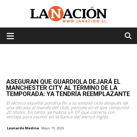
La
Nación
ASEGURAN QUE GUARDIOLA DEJARÁ EL
MANCHESTER CITY AL TÉRMINO DE LA
TEMPORADA: YA TENDRÍA REEMPLAZANTE
El técnico español pondría fin a su exitoso ciclo después de
una década al mando del club, periodo en el que conquistó
20 títulos. En tanto, ya habría un DT que correría con
ventaja para asumir en la banca del elenco inglés.
Leonardo Medina
Mayo 19, 2026