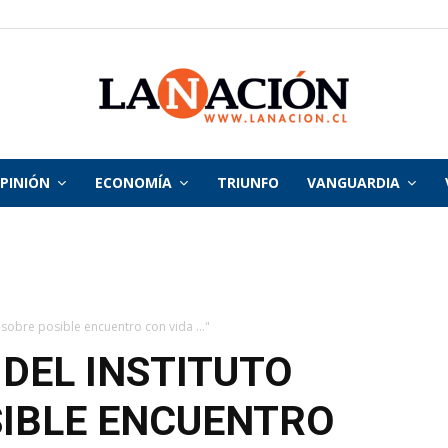
PINIÓN
ECONOMÍA
TRIUNFO
VANGUARDIA
La
Nación
i sobre posible encuentro con vida ..."
DEL INSTITUTO
SIBLE ENCUENTRO