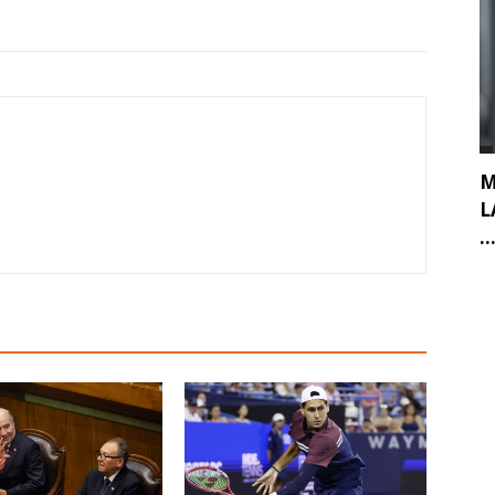
M
L
..