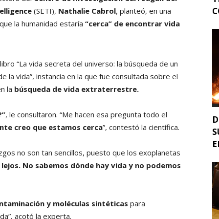
C
elligence
(SETI),
Nathalie Cabrol
, planteó, en una
 que la humanidad estaría
“cerca” de encontrar vida
 libro “La vida secreta del universo: la búsqueda de un
e la vida”, instancia en la que fue consultada sobre el
n la
búsqueda de vida extraterrestre.
?”
, le consultaron. “Me hacen esa pregunta todo el
D
nte creo que estamos cerca
”, contestó la científica.
S
E
azgos no son tan sencillos, puesto que los exoplanetas
 lejos. No sabemos dónde hay vida y no podemos
ntaminación y moléculas sintéticas
para
a”, acotó la experta.