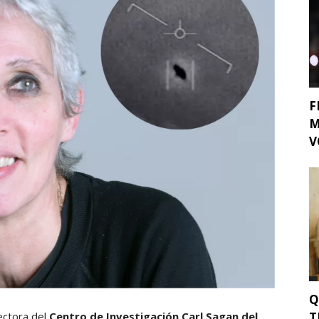
F
M
V
Q
T
ectora del
Centro de Investigación Carl Sagan del