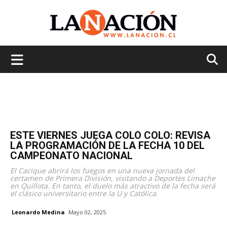
La
Nación
ESTE VIERNES JUEGA COLO COLO: REVISA
LA PROGRAMACIÓN DE LA FECHA 10 DEL
CAMPEONATO NACIONAL
El Cacique abrirá los fuegos en una nueva jornada del
certamen de Primera División, visitando a Deportes Limache
en Quillota. En tanto, el duelo más atractivo de la fecha será
el clásico universitario entre la U y Católica.
Leonardo Medina
Mayo 02, 2025