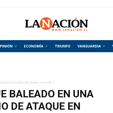
PINIÓN
ECONOMÍA
TRIUNFO
VANGUARDIA
La
Nación
ierna en medio de ataque en ercill..."
E BALEADO EN UNA
IO DE ATAQUE EN