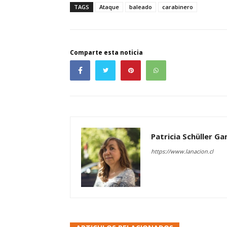
TAGS
Ataque
baleado
carabinero
Comparte esta noticia
Patricia Schüller G
https://www.lanacion.cl