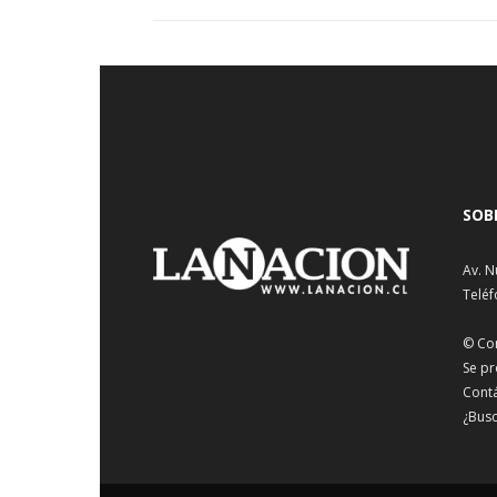
SOB
Av. N
Teléf
© Co
Se pr
Cont
¿Busc