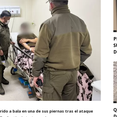
P
S
D
Q
rido a bala en una de sus piernas tras el ataque
D