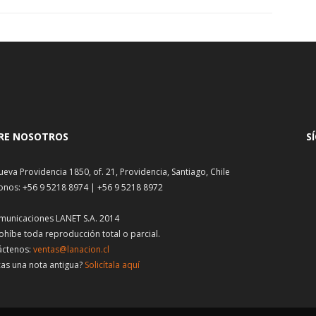
RE NOSOTROS
S
ueva Providencia 1850, of. 21, Providencia, Santiago, Chile
onos: +56 9 5218 8974 | +56 9 5218 8972
municaciones LANET S.A. 2014
ohíbe toda reproducción total o parcial.
áctenos:
ventas@lanacion.cl
as una nota antigua?
Solicítala aquí