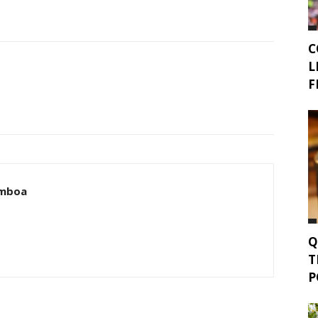
C
L
F
amboa
Q
T
P