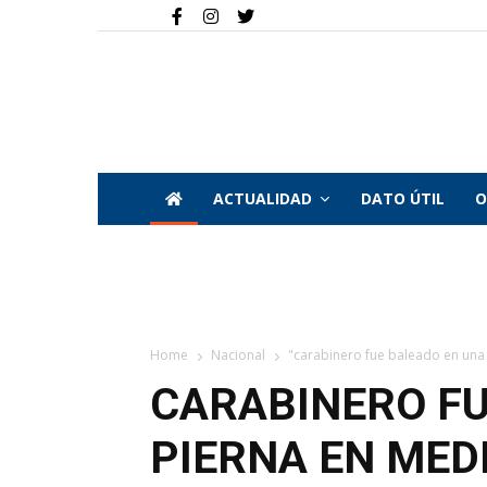
ACTUALIDAD
DATO ÚTIL
O
Home
Nacional
"carabinero fue baleado en una p
CARABINERO FU
PIERNA EN MED