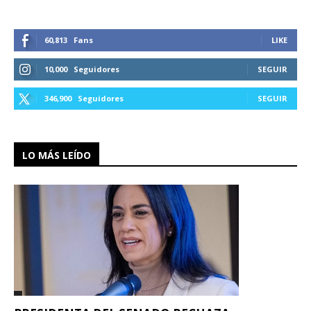
60,813
Fans
LIKE
10,000
Seguidores
SEGUIR
346,900
Seguidores
SEGUIR
LO MÁS LEÍDO