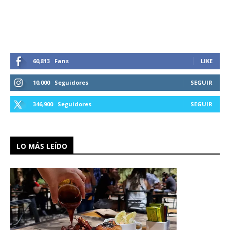
60,813
Fans
LIKE
10,000
Seguidores
SEGUIR
346,900
Seguidores
SEGUIR
LO MÁS LEÍDO