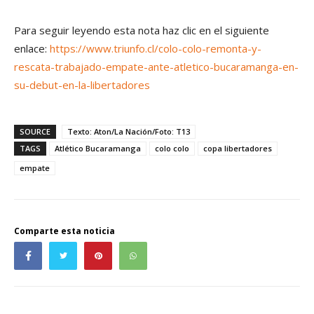
Para seguir leyendo esta nota haz clic en el siguiente
enlace:
https://www.triunfo.cl/colo-colo-remonta-y-
rescata-trabajado-empate-ante-atletico-bucaramanga-en-
su-debut-en-la-libertadores
SOURCE
Texto: Aton/La Nación/Foto: T13
TAGS
Atlético Bucaramanga
colo colo
copa libertadores
empate
Comparte esta noticia