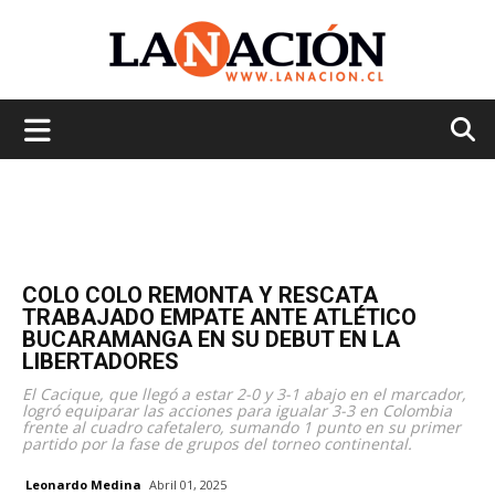
La
Nación
COLO COLO REMONTA Y RESCATA
TRABAJADO EMPATE ANTE ATLÉTICO
BUCARAMANGA EN SU DEBUT EN LA
LIBERTADORES
El Cacique, que llegó a estar 2-0 y 3-1 abajo en el marcador,
logró equiparar las acciones para igualar 3-3 en Colombia
frente al cuadro cafetalero, sumando 1 punto en su primer
partido por la fase de grupos del torneo continental.
Leonardo Medina
Abril 01, 2025