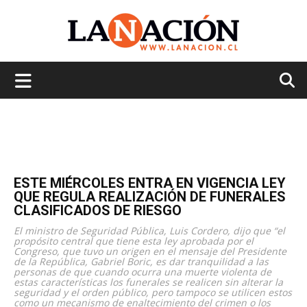
La
Nación
ESTE MIÉRCOLES ENTRA EN VIGENCIA LEY
QUE REGULA REALIZACIÓN DE FUNERALES
CLASIFICADOS DE RIESGO
El ministro de Seguridad Pública, Luis Cordero, dijo que “el
propósito central que tiene esta ley aprobada por el
Congreso, que tuvo un origen en el mensaje del Presidente
de la República, Gabriel Boric, es dar tranquilidad a las
personas de que cuando ocurra una muerte violenta de
estas características los funerales se realicen sin alterar la
seguridad y el orden público, pero tampoco se utilicen estos
como un mecanismo de enaltecimiento del crimen o los