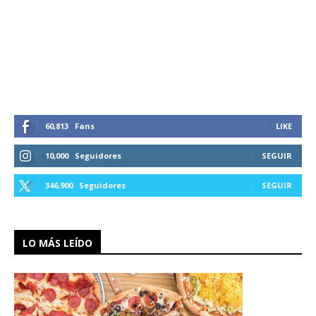
60,813
Fans
LIKE
10,000
Seguidores
SEGUIR
346,900
Seguidores
SEGUIR
LO MÁS LEÍDO