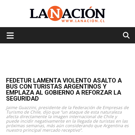
La
Nación
FEDETUR LAMENTA VIOLENTO ASALTO A
BUS CON TURISTAS ARGENTINOS Y
EMPLAZA AL GOBIERNO A REFORZAR LA
SEGURIDAD
Jaime Guazzini, presidente de la Federación de Empresas de
Turismo de Chile, dijo que “un ataque de esta naturaleza
afecta directamente la imagen internacional de Chile y
puede incidir negativamente en la llegada de turistas en las
próximas semanas, más aún considerando que Argentina es
nuestro principal mercado receptivo”.