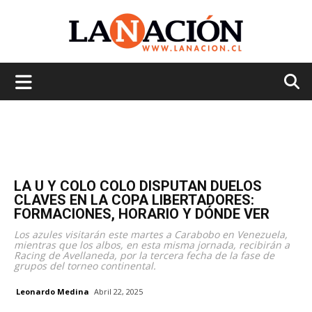
La
Nación
LA U Y COLO COLO DISPUTAN DUELOS
CLAVES EN LA COPA LIBERTADORES:
FORMACIONES, HORARIO Y DÓNDE VER
Los azules visitarán este martes a Carabobo en Venezuela,
mientras que los albos, en esta misma jornada, recibirán a
Racing de Avellaneda, por la tercera fecha de la fase de
grupos del torneo continental.
Leonardo Medina
Abril 22, 2025