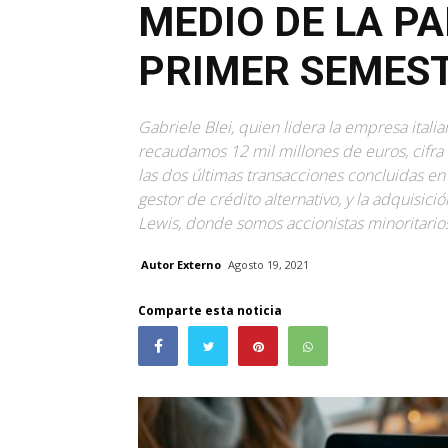
MEDIO DE LA P
PRIMER SEMEST
Gabriele Blei, quien lidera la empresa itali
recaudamos 12 mil millones de euros, cifra 
las dos últimas transacciones concluidas en 
gestor de crédito alternativo, y la adquisi
Lewis, donde somos accionistas minoritari
Autor Externo
Agosto 19, 2021
Comparte esta noticia