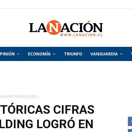
PINIÓN
ECONOMÍA
TRIUNFO
VANGUARDIA
La
Nación
ue azimut holding logró...
STÓRICAS CIFRAS
LDING LOGRÓ EN