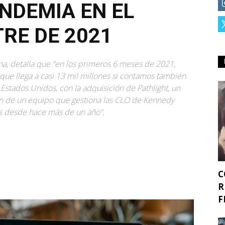
ANDEMIA EN EL
RE DE 2021
ana, detalla que “en los primeros 6 meses de 2021,
que llega a casi 13 mil millones si contamos también
Estados Unidos, con la adquisición de Pathlight, un
ción de un equipo que gestiona las CLO de Kennedy
os desde hace más de un año”.
C
R
F