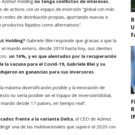
ue Azimut Holding
no tenga conflictos de intereses
,
 de activos con un equipo de inversión “global con más
e redes de distribución propias, aportando nuevas e
R
n productos líquidos como alternativos”.
U
F
ut Holding?
Gabriele Blei responde que gracias a que la
 el mundo entero, desde 2019 hasta hoy, sus clientes
tos-
un 16%, y es que alentados por la recuperación
e la vacuna para el Covid-19, Gabriele Blei y su
dujeron en ganancias para sus inversores.
 la máxima diversificación posible y la innovación de
to no sería posible sin el Equipo de InversiónGlobal,
F
 mundo desde 17 países, en tiempo real”.
R
I
cados frente a la variante Delta
, el CEO de Azimut
dirigir una de las multinacionales que superó el 2020 con