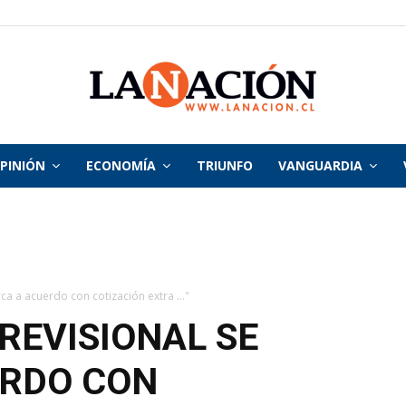
PINIÓN
ECONOMÍA
TRIUNFO
VANGUARDIA
La
Nación
ca a acuerdo con cotización extra ..."
REVISIONAL SE
ERDO CON