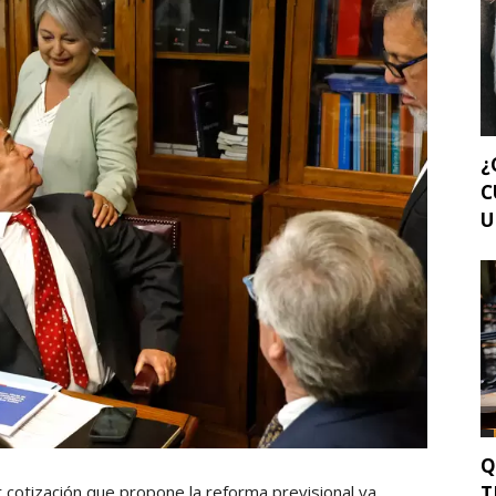
¿
C
U
Q
T
r cotización que propone la reforma previsional va