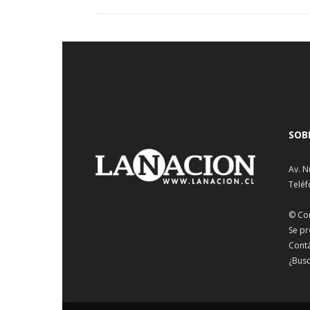
SOB
Av. N
Teléf
© Co
Se pr
Cont
¿Busc