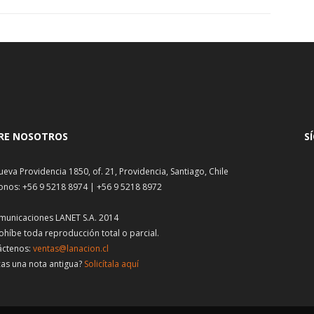
RE NOSOTROS
S
ueva Providencia 1850, of. 21, Providencia, Santiago, Chile
onos: +56 9 5218 8974 | +56 9 5218 8972
municaciones LANET S.A. 2014
ohíbe toda reproducción total o parcial.
áctenos:
ventas@lanacion.cl
as una nota antigua?
Solicítala aquí