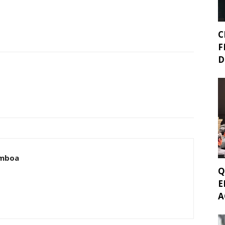
C
F
D
amboa
Q
E
A