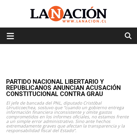
La
Nación
PARTIDO NACIONAL LIBERTARIO Y
REPUBLICANOS ANUNCIAN ACUSACIÓN
CONSTITUCIONAL CONTRA GRAU
El jefe de bancada del PNL, diputado Cristóbal
Urruticoechea, sostuvo que “cuando un gobierno entrega
información financiera inconsistente y omite gastos
comprometidos en los informes oficiales, no estamos frente
a un simple error administrativo. Sino ante hechos
extremadamente graves que afectan la transparencia y la
responsabilidad fiscal del Estado”.