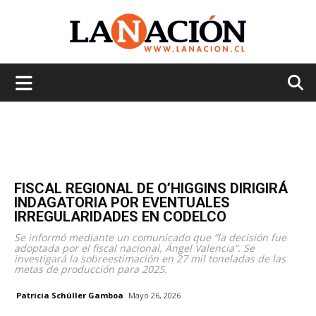
La
Nación
FISCAL REGIONAL DE O’HIGGINS DIRIGIRÁ
INDAGATORIA POR EVENTUALES
IRREGULARIDADES EN CODELCO
Se informó mediante un comunicado que “la decisión fue
adoptada por el fiscal nacional, Ángel Valencia”. Se
investigará la sobreestimación en 27 mil toneladas de las
metas de producción para 2025.
Patricia Schüller Gamboa
Mayo 26, 2026