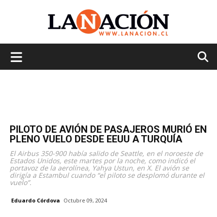
La
Nación
PILOTO DE AVIÓN DE PASAJEROS MURIÓ EN
PLENO VUELO DESDE EEUU A TURQUÍA
El Airbus 350-900 había salido de Seattle, en el noroeste de
Estados Unidos, este martes por la noche, como indicó el
portavoz de la aerolínea, Yahya Ustun, en X. El avión se
dirigía a Estambul cuando “el piloto se desplomó durante el
vuelo”.
Eduardo Córdova
Octubre 09, 2024