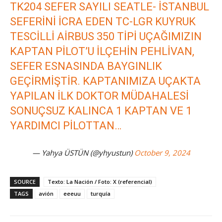
TK204 SEFER SAYILI SEATLE- İSTANBUL
SEFERINI ICRA EDEN TC-LGR KUYRUK
TESCILLI AIRBUS 350 TIPI UÇAĞIMIZIN
KAPTAN PILOT’U İLÇEHIN PEHLİVAN,
SEFER ESNASINDA BAYGINLIK
GEÇIRMIŞTIR. KAPTANIMIZA UÇAKTA
YAPILAN ILK DOKTOR MÜDAHALESI
SONUÇSUZ KALINCA 1 KAPTAN VE 1
YARDIMCI PILOTTAN…
— Yahya ÜSTÜN (@yhyustun)
October 9, 2024
SOURCE
Texto: La Nación / Foto: X (referencial)
TAGS
avión
eeeuu
turquía