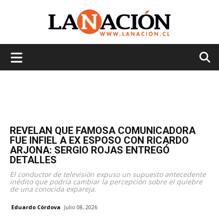
La
Nación
REVELAN QUE FAMOSA COMUNICADORA
FUE INFIEL A EX ESPOSO CON RICARDO
ARJONA: SERGIO ROJAS ENTREGÓ
DETALLES
El conductor de televisión expuso un supuesto antecedente
inédito que podría cambiar la percepción sobre el quiebre
de una conocida expareja.
Eduardo Córdova
Julio 08, 2026