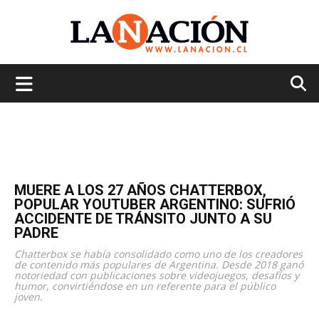
La
Nación
MUERE A LOS 27 AÑOS CHATTERBOX,
POPULAR YOUTUBER ARGENTINO: SUFRIÓ
ACCIDENTE DE TRÁNSITO JUNTO A SU
PADRE
Chatterbox se había consolidado como uno de los creadores
de contenido más populares de Argentina. Desde 2018 ganó
notoriedad con publicaciones sobre videojuegos, desafíos y
humor, convirtiéndose en un referente para el público
joven.