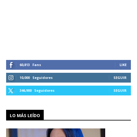
60,813
Fans
LIKE
10,000
Seguidores
SEGUIR
346,900
Seguidores
SEGUIR
LO MÁS LEÍDO