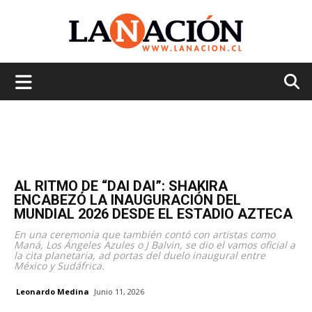
La
Nación
AL RITMO DE “DAI DAI”: SHAKIRA
ENCABEZÓ LA INAUGURACIÓN DEL
MUNDIAL 2026 DESDE EL ESTADIO AZTECA
En una ceremonia que también contó con artistas como
Maná, Los Ángeles Azules o J Balvin, se dio el vamos oficial a
la cita planetaria, ad portas del duelo inaugural entre
México y Sudáfrica.
Leonardo Medina
Junio 11, 2026