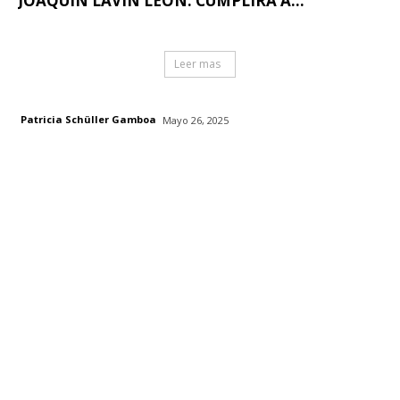
JOAQUÍN LAVÍN LEÓN: CUMPLIRÁ A...
Leer mas
Patricia Schüller Gamboa
Mayo 26, 2025