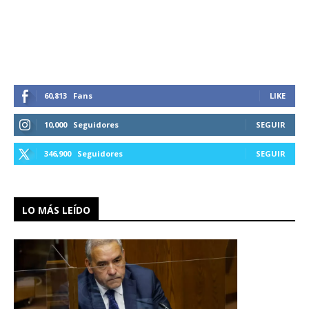
60,813
Fans
LIKE
10,000
Seguidores
SEGUIR
346,900
Seguidores
SEGUIR
LO MÁS LEÍDO