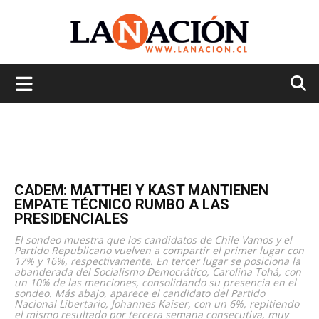
La
Nación
CADEM: MATTHEI Y KAST MANTIENEN
EMPATE TÉCNICO RUMBO A LAS
PRESIDENCIALES
El sondeo muestra que los candidatos de Chile Vamos y el
Partido Republicano vuelven a compartir el primer lugar con
17% y 16%, respectivamente. En tercer lugar se posiciona la
abanderada del Socialismo Democrático, Carolina Tohá, con
un 10% de las menciones, consolidando su presencia en el
sondeo. Más abajo, aparece el candidato del Partido
Nacional Libertario, Johannes Kaiser, con un 6%, repitiendo
el mismo resultado por tercera semana consecutiva, muy