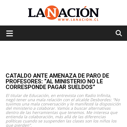
La
Nación
CATALDO ANTE AMENAZA DE PARO DE
PROFESORES: “AL MINISTERIO NO LE
CORRESPONDE PAGAR SUELDOS”
El titular de Educación, en entrevista con Radio Infinita,
negó tener una mala relación con el alcalde Desbordes: “No
tuvimos una mala conversación y le manifesté la disposición
del ministerio a colaborar. Vamos a buscar alternativas
dentro de las herramientas que tenemos. Me interesa que
entienda la colaboración, más allá de las diferencias
políticas cuando se suspenden las clases son los niños los
que pierden”.