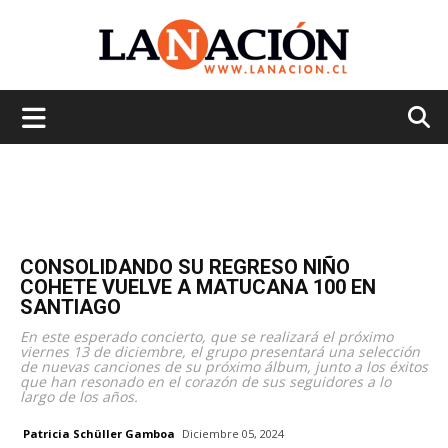
La
Nación
CONSOLIDANDO SU REGRESO NIÑO
COHETE VUELVE A MATUCANA 100 EN
SANTIAGO
En este esperado concierto, que se realizará el próximo
viernes 13 de diciembre, el grupo presentará una selección
de nuevas canciones de su próximo álbum, junto a los éxitos
que han resonado en el corazón de sus seguidores a lo
largo de los años.
Patricia Schüller Gamboa
Diciembre 05, 2024